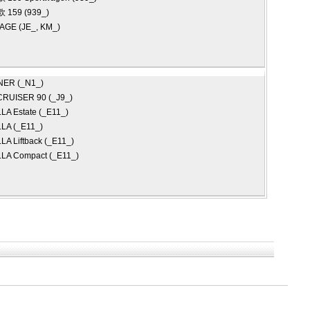
欧
159 (939_)
GE (JE_, KM_)
NER (_N1_)
RUISER 90 (_J9_)
A Estate (_E11_)
LA (_E11_)
A Liftback (_E11_)
A Compact (_E11_)