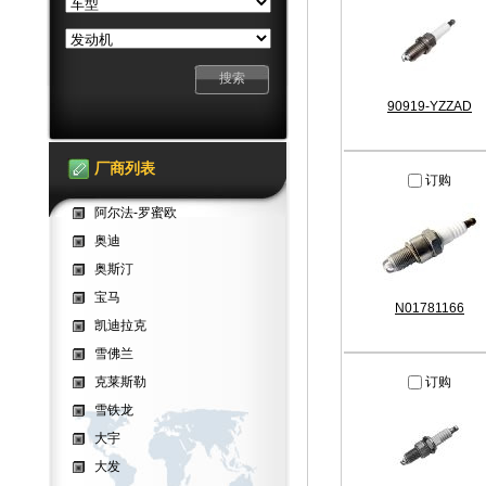
90919-YZZAD
厂商列表
订购
阿尔法-罗蜜欧
奥迪
奥斯汀
宝马
N01781166
凯迪拉克
雪佛兰
克莱斯勒
订购
雪铁龙
大宇
大发