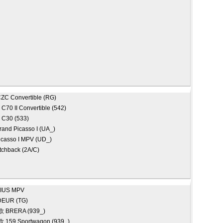
ZC Convertible (RG)
)
C70 II Convertible (542)
)
C30 (533)
rand Picasso I (UA_)
icasso I MPV (UD_)
tchback (2A/C)
IUS MPV
EUR (TG)
欧
BRERA (939_)
欧
159 Sportwagon (939_)