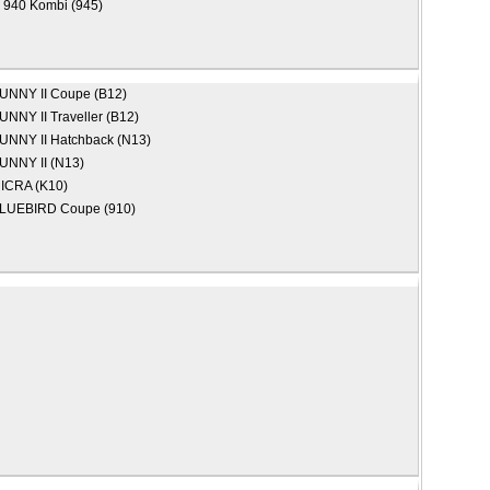
)
940 Kombi (945)
UNNY II Coupe (B12)
UNNY II Traveller (B12)
UNNY II Hatchback (N13)
UNNY II (N13)
ICRA (K10)
LUEBIRD Coupe (910)