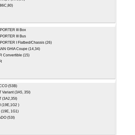
86C,80)
ORTER III Box
ORTER III Bus
ORTER I Flatbed/Chassis (26)
N GHIA Coupe (14,34)
 Convertible (15)
R
CCO (53B)
Variant (3A5, 35I)
 (3A2,35I)
I (19E,1G2 )
 (19E, 1G1)
DO (53I)