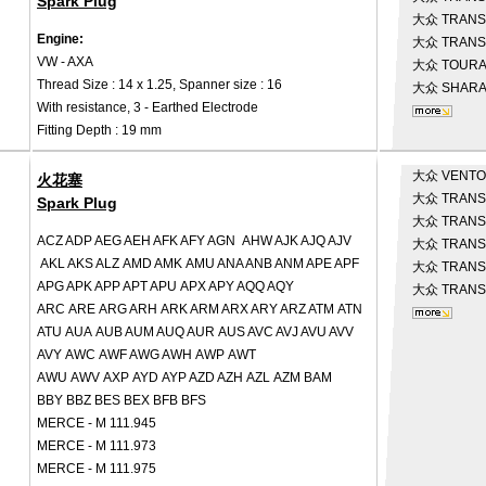
Spark Plug
大众
TRANSP
Engine:
大众
TRANSP
VW - AXA
大众
TOURAN
Thread Size : 14 x 1.25, Spanner size : 16
大众
SHARA
With resistance, 3 - Earthed Electrode
Fitting Depth : 19 mm
大众
VENTO 
火花塞
大众
TRANS
Spark Plug
大众
TRANSP
ACZ ADP AEG AEH AFK AFY AGN AHW AJK AJQ AJV
大众
TRANSP
AKL AKS ALZ AMD AMK AMU ANA ANB ANM APE APF
大众
TRANSP
APG APK APP APT APU APX APY AQQ AQY
大众
TRANS
ARC ARE ARG ARH ARK ARM ARX ARY ARZ ATM ATN
ATU AUA AUB AUM AUQ AUR AUS AVC AVJ AVU AVV
AVY AWC AWF AWG AWH AWP AWT
AWU AWV AXP AYD AYP AZD AZH AZL AZM BAM
BBY BBZ BES BEX BFB BFS
MERCE - M 111.945
MERCE - M 111.973
MERCE - M 111.975