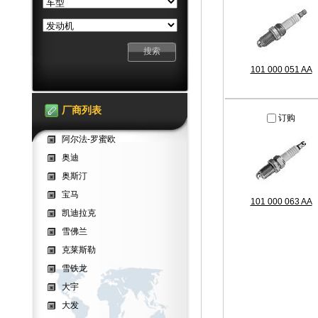
101 000 051 AA
厂商列表
订购
阿尔法-罗蜜欧
奥迪
奥斯汀
宝马
101 000 063 AA
凯迪拉克
雪佛兰
克莱斯勒
雪铁龙
大宇
大发