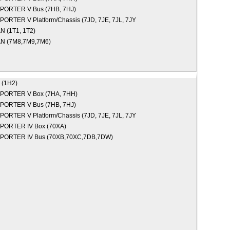
ORTER V Bus (7HB, 7HJ)
ORTER V Platform/Chassis (7JD, 7JE, 7JL, 7JY
 (1T1, 1T2)
N (7M8,7M9,7M6)
(1H2)
PORTER V Box (7HA, 7HH)
ORTER V Bus (7HB, 7HJ)
ORTER V Platform/Chassis (7JD, 7JE, 7JL, 7JY
ORTER IV Box (70XA)
PORTER IV Bus (70XB,70XC,7DB,7DW)