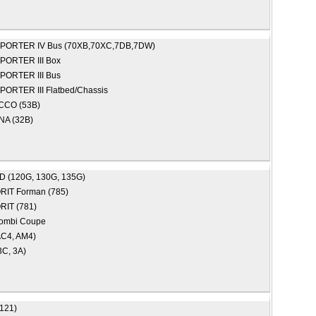
PORTER IV Bus (70XB,70XC,7DB,7DW)
ORTER III Box
ORTER III Bus
ORTER III Flatbed/Chassis
CCO (53B)
A (32B)
D (120G, 130G, 135G)
RIT Forman (785)
RIT (781)
Combi Coupe
AC4, AM4)
(3C, 3A)
2121)