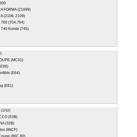
600
A FORMA (21099)
 (2108, 2109)
)
760 (704,764)
)
740 Kombi (745)
O
COUPE (MC01)
 E66)
rtible (E64)
ng (E61)
(1H2)
CCO (53B)
A (32B)
ox (86CF)
oupe (86C,80)