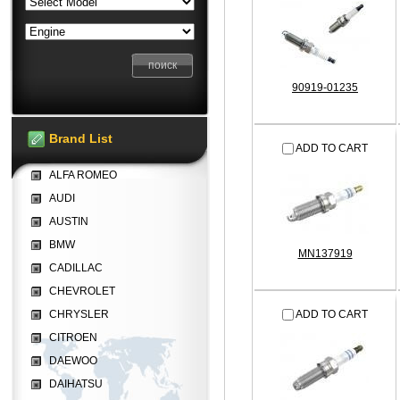
90919-01235
Brand List
ADD TO CART
ALFA ROMEO
AUDI
AUSTIN
BMW
MN137919
CADILLAC
CHEVROLET
CHRYSLER
ADD TO CART
CITROEN
DAEWOO
DAIHATSU