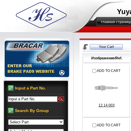
Yuy
главная страниц
Your Cart
Изображение/Ref.
ADD TO CART
Input a Part No.
Input a Part No.
12 14 003
Search By Group
ADD TO CART